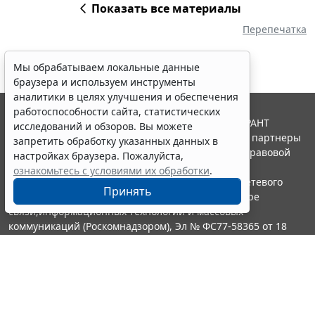
Показать все материалы
Перепечатка
Мы обрабатываем локальные данные
браузера и используем инструменты
аналитики в целях улучшения и обеспечения
работоспособности сайта, статистических
© ООО "НПП "ГАРАНТ-СЕРВИС", 2026. Система ГАРАНТ
исследований и обзоров. Вы можете
выпускается с 1990 года. Компания "Гарант" и ее партнеры
запретить обработку указанных данных в
являются участниками Российской ассоциации правовой
настройках браузера. Пожалуйста,
информации ГАРАНТ.
ознакомьтесь с условиями их обработки
.
Портал ГАРАНТ.РУ зарегистрирован в качестве сетевого
Принять
издания Федеральной службой по надзору в сфере
связи,информационных технологий и массовых
коммуникаций (Роскомнадзором), Эл № ФС77-58365 от 18
июня 2014 года.
16+
Контакты
8-800-200-88-88