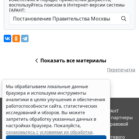
воспользуйтесь поиском в Интернет-версии системы
ГАРАНТ:
Показать все материалы
Перепечатка
Мы обрабатываем локальные данные
браузера и используем инструменты
аналитики в целях улучшения и обеспечения
работоспособности сайта, статистических
© ООО "НПП "ГАРАНТ-СЕРВИС", 2026. Система ГАРАНТ
исследований и обзоров. Вы можете
выпускается с 1990 года. Компания "Гарант" и ее партнеры
запретить обработку указанных данных в
являются участниками Российской ассоциации правовой
настройках браузера. Пожалуйста,
информации ГАРАНТ.
ознакомьтесь с условиями их обработки
.
Портал ГАРАНТ.РУ зарегистрирован в качестве сетевого