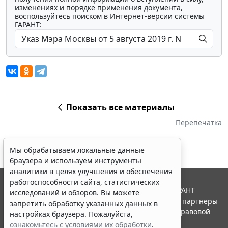
изменениях и порядке применения документа,
воспользуйтесь поиском в Интернет-версии системы
ГАРАНТ:
Показать все материалы
Перепечатка
Мы обрабатываем локальные данные
браузера и используем инструменты
аналитики в целях улучшения и обеспечения
работоспособности сайта, статистических
© ООО "НПП "ГАРАНТ-СЕРВИС", 2026. Система ГАРАНТ
исследований и обзоров. Вы можете
выпускается с 1990 года. Компания "Гарант" и ее партнеры
запретить обработку указанных данных в
являются участниками Российской ассоциации правовой
настройках браузера. Пожалуйста,
информации ГАРАНТ.
ознакомьтесь с условиями их обработки
.