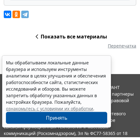
Показать все материалы
Перепечатка
Мы обрабатываем локальные данные
браузера и используем инструменты
аналитики в целях улучшения и обеспечения
работоспособности сайта, статистических
© ООО "НПП "ГАРАНТ-СЕРВИС", 2026. Система ГАРАНТ
исследований и обзоров. Вы можете
выпускается с 1990 года. Компания "Гарант" и ее партнеры
запретить обработку указанных данных в
являются участниками Российской ассоциации правовой
настройках браузера. Пожалуйста,
информации ГАРАНТ.
ознакомьтесь с условиями их обработки
.
Портал ГАРАНТ.РУ зарегистрирован в качестве сетевого
Принять
издания Федеральной службой по надзору в сфере
связи,информационных технологий и массовых
коммуникаций (Роскомнадзором), Эл № ФС77-58365 от 18
июня 2014 года.