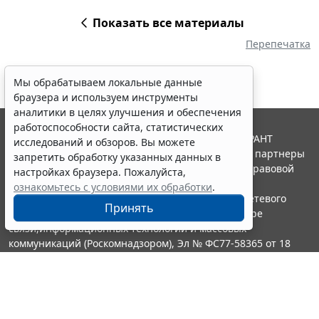
Показать все материалы
Перепечатка
Мы обрабатываем локальные данные
браузера и используем инструменты
аналитики в целях улучшения и обеспечения
работоспособности сайта, статистических
© ООО "НПП "ГАРАНТ-СЕРВИС", 2026. Система ГАРАНТ
исследований и обзоров. Вы можете
выпускается с 1990 года. Компания "Гарант" и ее партнеры
запретить обработку указанных данных в
являются участниками Российской ассоциации правовой
настройках браузера. Пожалуйста,
информации ГАРАНТ.
ознакомьтесь с условиями их обработки
.
Портал ГАРАНТ.РУ зарегистрирован в качестве сетевого
Принять
издания Федеральной службой по надзору в сфере
связи,информационных технологий и массовых
коммуникаций (Роскомнадзором), Эл № ФС77-58365 от 18
июня 2014 года.
16+
Контакты
8-800-200-88-88