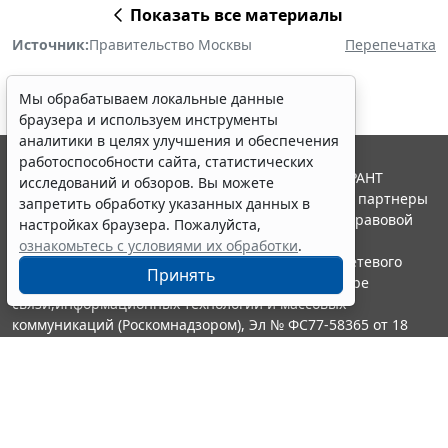
Показать все материалы
Источник:
Правительство Москвы
Перепечатка
Мы обрабатываем локальные данные
браузера и используем инструменты
аналитики в целях улучшения и обеспечения
работоспособности сайта, статистических
© ООО "НПП "ГАРАНТ-СЕРВИС", 2026. Система ГАРАНТ
исследований и обзоров. Вы можете
выпускается с 1990 года. Компания "Гарант" и ее партнеры
запретить обработку указанных данных в
являются участниками Российской ассоциации правовой
настройках браузера. Пожалуйста,
информации ГАРАНТ.
ознакомьтесь с условиями их обработки
.
Портал ГАРАНТ.РУ зарегистрирован в качестве сетевого
Принять
издания Федеральной службой по надзору в сфере
связи,информационных технологий и массовых
коммуникаций (Роскомнадзором), Эл № ФС77-58365 от 18
июня 2014 года.
16+
Контакты
8-800-200-88-88