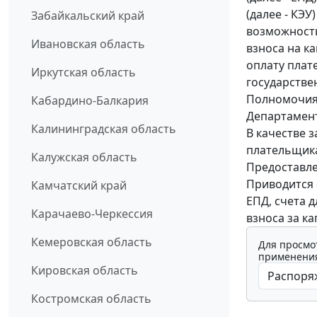
(далее - КЭУ
Забайкальский край
возможность
Ивановская область
взноса на к
оплату плат
Иркутская область
государстве
Полномочия 
Кабардино-Балкария
Департамен
Калининградская область
В качестве 
плательщика
Калужская область
Предоставле
Приводится 
Камчатский край
ЕПД, счета д
Карачаево-Черкессия
взноса за к
Кемеровская область
Для просмо
применения
Кировская область
Костромская область