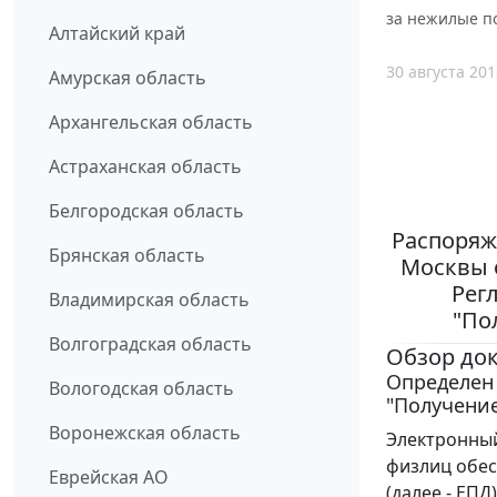
за нежилые п
Алтайский край
30 августа 201
Амурская область
Архангельская область
Астраханская область
Белгородская область
Распоряж
Брянская область
Москвы о
Рег
Владимирская область
"По
Волгоградская область
Обзор до
Определен 
Вологодская область
"Получение
Воронежская область
Электронный
физлиц обес
Еврейская АО
(далее - ЕП