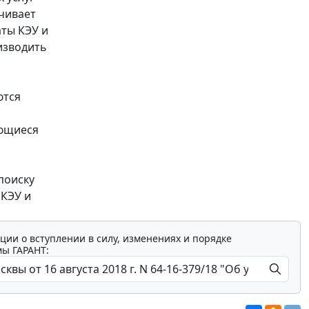
ечивает
ты КЭУ и
изводить
ются
яющиеся
поиску
 КЭУ и
ции о вступлении в силу, изменениях и порядке
мы ГАРАНТ: