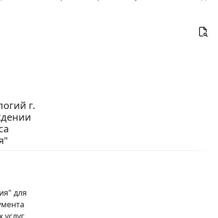
огий г.
рждении
са
я"
ия" для
умента
 услуг