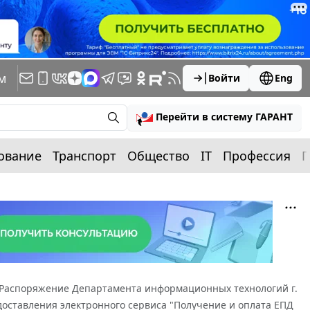
м
Войти
Eng
Перейти в систему ГАРАНТ
ование
Транспорт
Общество
IT
Профессия
П
Распоряжение Департамента информационных технологий г.
едоставления электронного сервиса "Получение и оплата ЕПД