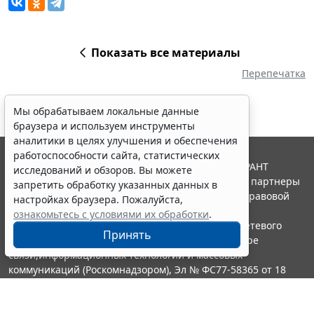
Показать все материалы
Перепечатка
Мы обрабатываем локальные данные
браузера и используем инструменты
аналитики в целях улучшения и обеспечения
работоспособности сайта, статистических
© ООО "НПП "ГАРАНТ-СЕРВИС", 2026. Система ГАРАНТ
исследований и обзоров. Вы можете
выпускается с 1990 года. Компания "Гарант" и ее партнеры
запретить обработку указанных данных в
являются участниками Российской ассоциации правовой
настройках браузера. Пожалуйста,
информации ГАРАНТ.
ознакомьтесь с условиями их обработки
.
Портал ГАРАНТ.РУ зарегистрирован в качестве сетевого
Принять
издания Федеральной службой по надзору в сфере
связи,информационных технологий и массовых
коммуникаций (Роскомнадзором), Эл № ФС77-58365 от 18
июня 2014 года.
16+