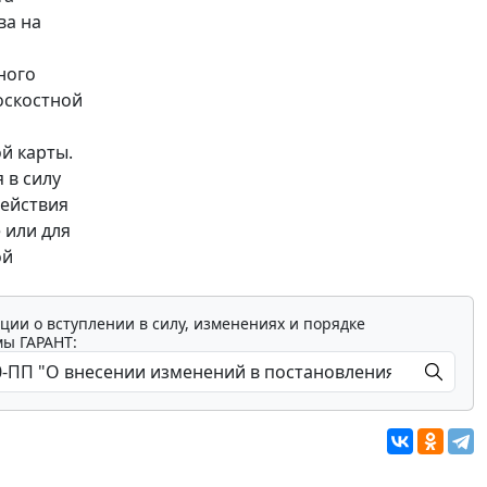
ва на
ного
оскостной
й карты.
 в силу
действия
 или для
ой
ции о вступлении в силу, изменениях и порядке
мы ГАРАНТ: