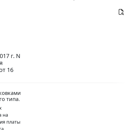
17 г. N
я
от 16
рковками
о типа.
х
а на
ия платы
та