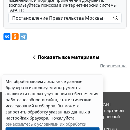
изменениях и порядке применения документа,
воспользуйтесь поиском в Интернет-версии системы
ГАРАНТ:
Показать все материалы
Перепечатка
Мы обрабатываем локальные данные
браузера и используем инструменты
аналитики в целях улучшения и обеспечения
работоспособности сайта, статистических
© ООО "НПП "ГАРАНТ-СЕРВИС", 2026. Система ГАРАНТ
исследований и обзоров. Вы можете
выпускается с 1990 года. Компания "Гарант" и ее партнеры
запретить обработку указанных данных в
являются участниками Российской ассоциации правовой
настройках браузера. Пожалуйста,
информации ГАРАНТ.
ознакомьтесь с условиями их обработки
.
Портал ГАРАНТ.РУ зарегистрирован в качестве сетевого