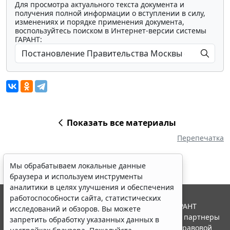
Для просмотра актуального текста документа и
получения полной информации о вступлении в силу,
изменениях и порядке применения документа,
воспользуйтесь поиском в Интернет-версии системы
ГАРАНТ:
Показать все материалы
Перепечатка
Мы обрабатываем локальные данные
браузера и используем инструменты
аналитики в целях улучшения и обеспечения
работоспособности сайта, статистических
© ООО "НПП "ГАРАНТ-СЕРВИС", 2026. Система ГАРАНТ
исследований и обзоров. Вы можете
выпускается с 1990 года. Компания "Гарант" и ее партнеры
запретить обработку указанных данных в
являются участниками Российской ассоциации правовой