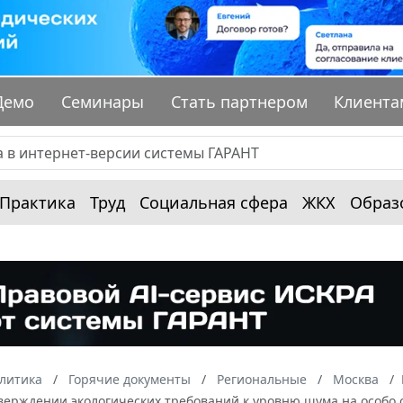
Демо
Семинары
Стать партнером
Клиента
Практика
Труд
Социальная сфера
ЖКХ
Образ
алитика
Горячие документы
Региональные
Москва
тверждении экологических требований к уровню шума на особо