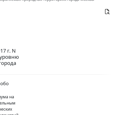
7 г. N
 уровню
города
собо
шума на
тельным
ческих