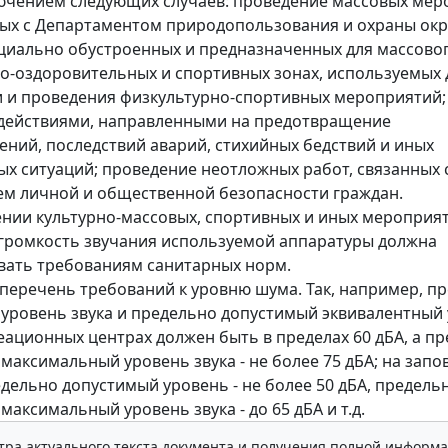
лючением следующих случаев: проведение массовых мер
ных с Департаментом природопользования и охраны о
ециально обустроенных и предназначенных для массовог
о-оздоровительных и спортивных зонах, используемых 
 и проведения физкультурно-спортивных мероприятий;
 действиями, направленными на предотвращение
ний, последствий аварий, стихийных бедствий и иных
х ситуаций; проведение неотложных работ, связанных 
м личной и общественной безопасности граждан.
нии культурно-массовых, спортивных и иных мероприя
громкость звучания используемой аппаратуры должна
вать требованиям санитарных норм.
перечень требований к уровню шума. Так, например, п
уровень звука и предельно допустимый эквивалентный
реационных центрах должен быть в пределах 60 дБА, а п
максимальный уровень звука - не более 75 дБА; на запо
едельно допустимый уровень - не более 50 дБА, предель
аксимальный уровень звука - до 65 дБА и т.д.
тра актуального текста документа и получения полной информа