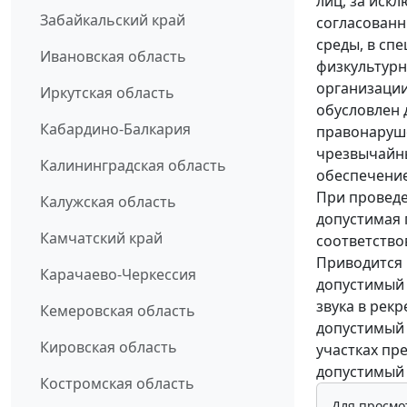
лиц, за иск
Забайкальский край
согласован
среды, в сп
Ивановская область
физкультурн
организации
Иркутская область
обусловлен
Кабардино-Балкария
правонаруше
чрезвычайны
Калининградская область
обеспечение
При проведе
Калужская область
допустимая 
Камчатский край
соответство
Приводится 
Карачаево-Черкессия
допустимый 
звука в рек
Кемеровская область
допустимый 
Кировская область
участках пр
допустимый м
Костромская область
Для просмо