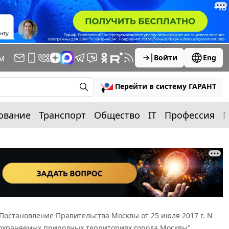
м
Войти
Eng
Перейти в систему ГАРАНТ
ование
Транспорт
Общество
IT
Профессия
П
Постановление Правительства Москвы от 25 июля 2017 г. N
 охраняемых природных территориях города Москвы"