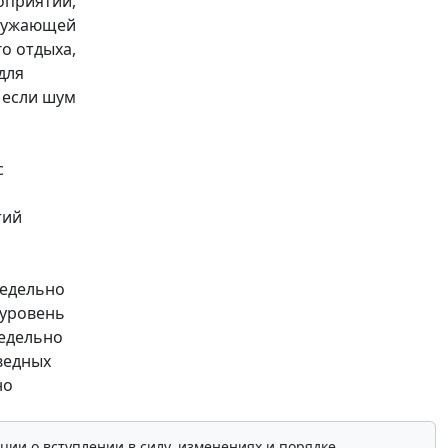
оприятий,
кружающей
о отдыха,
для
 если шум
с
тий
редельно
 уровень
редельно
ведных
но
ции о вступлении в силу, изменениях и порядке