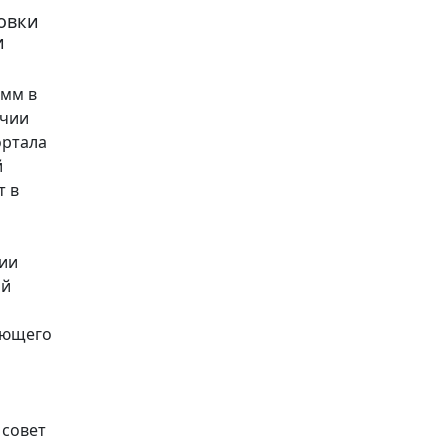
овки
и
амм в
ичии
ортала
й
т в
пии
ой
ующего
 совет