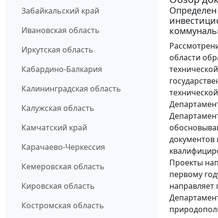
Определен 
Забайкальский край
инвестици
коммуналь
Ивановская область
Рассмотрени
Иркутская область
области об
технической
Кабардино-Балкария
государстве
Калининградская область
технической
Департамент
Калужская область
Департамент
обосновываю
Камчатский край
документов 
Карачаево-Черкессия
квалифицир
Проекты нап
Кемеровская область
первому год
направляет 
Кировская область
Департамен
Костромская область
природопол