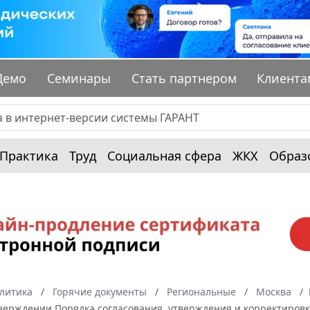
Демо
Семинары
Стать партнером
Клиента
Практика
Труд
Социальная сфера
ЖКХ
Образ
алитика
Горячие документы
Региональные
Москва
тверждении Порядка согласования, утверждения и корректиров