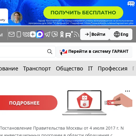
м
Войти
Eng
Перейти в систему ГАРАНТ
ование
Транспорт
Общество
IT
Профессия
П
Постановление Правительства Москвы от 4 июля 2017 г. N
ки инвестиционных программ в области обращения с