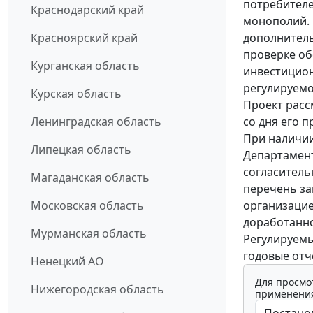
потребителе
Краснодарский край
монополий.
дополнитель
Красноярский край
проверке об
Курганская область
инвестицион
регулируем
Курская область
Проект расс
со дня его 
Ленинградская область
При наличии
Липецкая область
Департамент
согласитель
Магаданская область
перечень за
организацие
Московская область
доработанн
Мурманская область
Регулируемы
годовые от
Ненецкий АО
Для просмо
Нижегородская область
применения