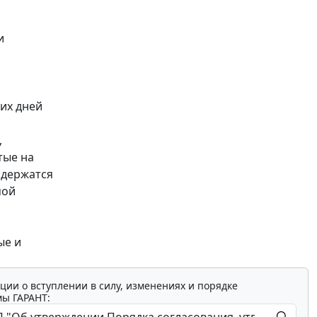
и
их дней
,
тые на
одержатся
мой
ые и
ции о вступлении в силу, изменениях и порядке
мы ГАРАНТ: