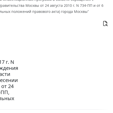
ительства Москвы от 24 августа 2010 г. N 734-ПП и от 6
ельных положений правового акта) города Москвы"
7 г. N
рждения
асти
несении
от 24
-ПП,
ельных