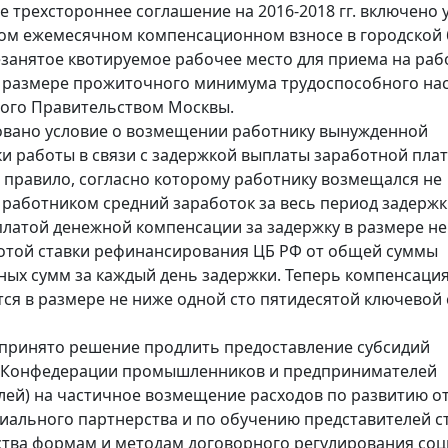
е трехстороннее соглашение на 2016-2018 гг. включено 
ом ежемесячном компенсационном взносе в городской
езанятое квотируемое рабочее место для приема на раб
 размере прожиточного минимума трудоспособного нас
ого Правительством Москвы.
овано условие о возмещении работнику вынужденной
и работы в связи с задержкой выплаты заработной плат
 правило, согласно которому работнику возмещался не
работником средний заработок за весь период задерж
платой денежной компенсации за задержку в размере н
отой ставки рефинансирования ЦБ РФ от общей суммы
ых сумм за каждый день задержки. Теперь компенсаци
ся в размере не ниже одной сто пятидесятой ключевой 
 принято решение продлить предоставление субсидий
 Конфедерации промышленников и предпринимателей
лей) на частичное возмещение расходов по развитию о
иального партнерства и по обучению представителей с
тва формам и методам договорного регулирования соц