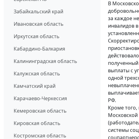
В Московско
добровольн
Забайкальский край
за каждое н
Ивановская область
инвалидов в
установленн
Иркутская область
Скорректир
приостановк
Кабардино-Балкария
действовало
Калининградская область
полученный 
выплаты с у
Калужская область
одной трехс
невыплаченн
Камчатский край
выплачивает
Карачаево-Черкессия
РФ.
Кроме того,
Кемеровская область
Московской
(работодате
Кировская область
системы соц
Костромская область
соцпартнерс