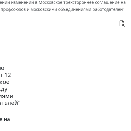
сении изменений в Московское трехстороннее соглашение на
 профсоюзов и московскими объединениями работодателей"
по
т 12
кое
жду
иями
ателей"
е на