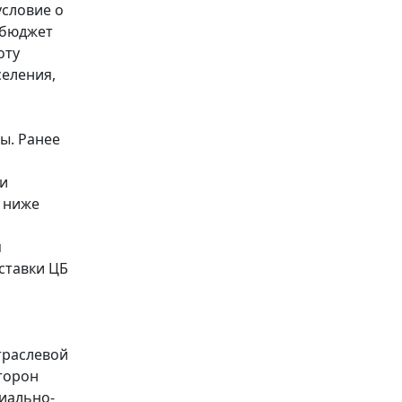
условие о
 бюджет
оту
еления,
ы. Ранее
ки
е ниже
я
ставки ЦБ
траслевой
торон
иально-