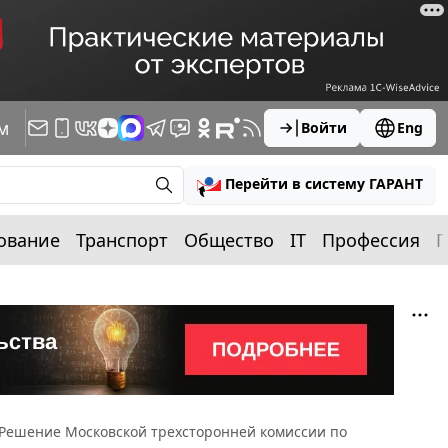
м
Войти
Eng
Перейти в систему ГАРАНТ
ование
Транспорт
Общество
IT
Профессия
П
Решение Московской трехсторонней комиссии по