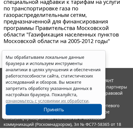
специальной надбавки к тарифам на услуги
по транспортировке газа по
газораспределительным сетям,
предназначенной для финансирования
программы Правительства Московской
области "Газификация населенных пунктов
Московской области на 2005-2012 годы"
Мы обрабатываем локальные данные
браузера и используем инструменты
аналитики в целях улучшения и обеспечения
работоспособности сайта, статистических
© ООО "НПП "ГАРАНТ-СЕРВИС", 2026. Система ГАРАНТ
исследований и обзоров. Вы можете
выпускается с 1990 года. Компания "Гарант" и ее партнеры
запретить обработку указанных данных в
являются участниками Российской ассоциации правовой
настройках браузера. Пожалуйста,
информации ГАРАНТ.
ознакомьтесь с условиями их обработки
.
Портал ГАРАНТ.РУ зарегистрирован в качестве сетевого
Принять
издания Федеральной службой по надзору в сфере
связи,информационных технологий и массовых
коммуникаций (Роскомнадзором), Эл № ФС77-58365 от 18
июня 2014 года.