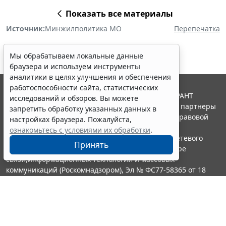
Показать все материалы
Источник:
Минжилполитика МО
Перепечатка
Мы обрабатываем локальные данные
браузера и используем инструменты
аналитики в целях улучшения и обеспечения
работоспособности сайта, статистических
© ООО "НПП "ГАРАНТ-СЕРВИС", 2026. Система ГАРАНТ
исследований и обзоров. Вы можете
выпускается с 1990 года. Компания "Гарант" и ее партнеры
запретить обработку указанных данных в
являются участниками Российской ассоциации правовой
настройках браузера. Пожалуйста,
информации ГАРАНТ.
ознакомьтесь с условиями их обработки
.
Портал ГАРАНТ.РУ зарегистрирован в качестве сетевого
Принять
издания Федеральной службой по надзору в сфере
связи,информационных технологий и массовых
коммуникаций (Роскомнадзором), Эл № ФС77-58365 от 18
июня 2014 года.
16+
Контакты
8-800-200-88-88