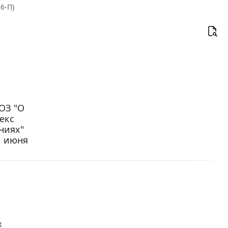
6-П)
-ОЗ "О
екс
ниях"
1 июня
х