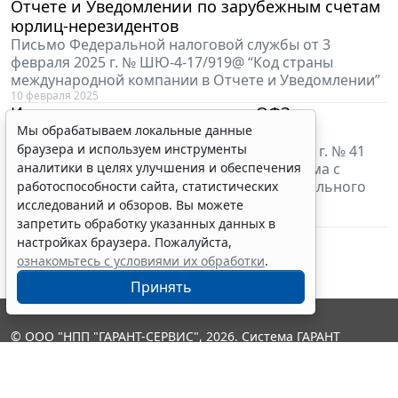
Отчете и Уведомлении по зарубежным счетам
юрлиц-нерезидентов
Письмо Федеральной налоговой службы от 3
февраля 2025 г. № ШЮ-4-17/919@ “Код страны
международной компании в Отчете и Уведомлении”
10 февраля 2025
Известны параметры эмиссии ОФЗ
допвыпуска N 26239RMFS
Мы обрабатываем локальные данные
браузера и используем инструменты
Приказ Минфина России от 6 февраля 2025 г. № 41
"Об эмиссии облигаций федерального займа с
аналитики в целях улучшения и обеспечения
постоянным купонным доходом дополнительного
работоспособности сайта, статистических
выпуска N 26239RMFS"
исследований и обзоров. Вы можете
10 февраля 2025
запретить обработку указанных данных в
настройках браузера. Пожалуйста,
ознакомьтесь с условиями их обработки
.
Принять
© ООО "НПП "ГАРАНТ-СЕРВИС", 2026. Система ГАРАНТ
выпускается с 1990 года. Компания "Гарант" и ее партнеры
являются участниками Российской ассоциации правовой
информации ГАРАНТ.