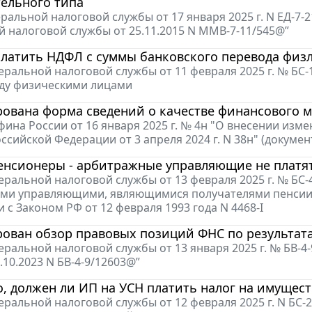
ельного типа
ральной налоговой службы от 17 января 2025 г. N ЕД-7-
 налоговой службы от 25.11.2015 N ММВ-7-11/545@”
латить НДФЛ с суммы банковского перевода физли
ральной налоговой службы от 11 февраля 2025 г. № БС
ду физическими лицами
рована форма сведений о качестве финансового 
ина России от 16 января 2025 г. № 4н "О внесении изм
сийской Федерации от 3 апреля 2024 г. N 38н" (документ
енсионеры - арбитражные управляющие не платят
ральной налоговой службы от 13 февраля 2025 г. № БС-
и управляющими, являющимися получателями пенсии за
 с Законом РФ от 12 февраля 1993 года N 4468-I
рован обзор правовых позиций ФНС по результат
ральной налоговой службы от 13 января 2025 г. № БВ-4
.10.2023 N БВ-4-9/12603@”
, должен ли ИП на УСН платить налог на имущест
ральной налоговой службы от 12 февраля 2025 г. N БС-