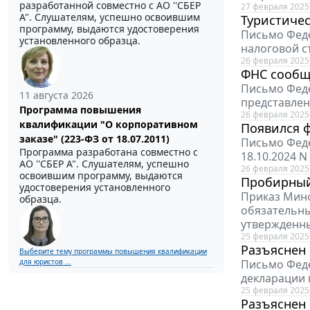
разработанной совместно с АО ''СБЕР
27 февраля 2025
А". Слушателям, успешно освоившим
Туристичес
программу, выдаются удостоверения
Письмо Феде
установленного образца.
налоговой с
26 февраля 2025
ФНС сообщ
Письмо Феде
11 августа 2026
представлен
Программа повышения
26 февраля 2025
квалификации "О корпоративном
Появился 
заказе" (223-ФЗ от 18.07.2011)
Письмо Феде
Программа разработана совместно с
18.10.2024 
АО ''СБЕР А". Слушателям, успешно
26 февраля 2025
освоившим программу, выдаются
Пробирный 
удостоверения установленного
Приказ Минф
образца.
обязательны
утвержденны
25 февраля 2025
Разъяснен
Выберите тему программы повышения квалификации
для юристов ...
Письмо Феде
декларации 
25 февраля 2025
Разъяснен