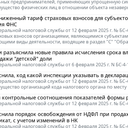
ных предпринимателей, применяющих упрощенную сист
мущество физических лиц в отношении объекта незавер
ниженный тариф страховых взносов для субъект
ия ФНС
ральной налоговой службы от 12 февраля 2025 г. № БС
ховых взносов организациями, являющимися субъектам
щими виды деятельности, входящие в раздел "C" "Об
 разъяснила новые правила исчисления срока вл
дажи "детской" доли
ральной налоговой службы от 6 февраля 2025 г. N БС-4
нила, код какой инспекции указывать в деклара
ральной налоговой службы от 12 февраля 2025 г. № БС-
мущество организаций кода налогового органа по мест
 контрольные соотношения показателей формы р
ральной налоговой службы от 12 февраля 2025 г. № БС-
нила порядок освобождения от НДФЛ при продаже
кат, с учетом изменений в НК
ральной налоговой службы от 12 февраля 2025 г. № БС