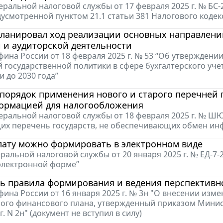
ральной налоговой службы от 17 февраля 2025 г. № БС-
дусмотренной пунктом 21.1 статьи 381 Налогового коде
ланировал ход реализации основных направлений
 и аудиторской деятельности
ина России от 18 февраля 2025 г. № 53 “Об утвержден
 государственной политики в сфере бухгалтерского уче
и до 2030 года”
порядок применения нового и старого перечней 
ормацией для налогообложения
ральной налоговой службы от 18 февраля 2025 г. № ШЮ
их перечень государств, не обеспечивающих обмен ин
лату можно формировать в электронном виде
ральной налоговой службы от 20 января 2025 г. № ЕД-7
 электронной форме”
ь правила формирования и ведения перспективн
ина России от 16 января 2025 г. № 3н "О внесении изм
ого финансового плана, утвержденный приказом Минис
г. N 2н" (документ не вступил в силу)