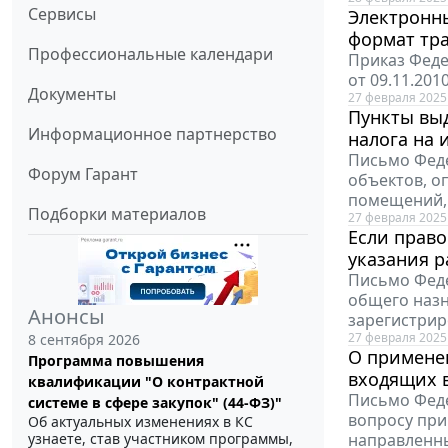
Сервисы
Электронн
формат тр
Профессиональные календари
Приказ Феде
от 09.11.20
Документы
27 февраля 2025
Пункты выд
Информационное партнерство
налога на 
Письмо Феде
Форум Гарант
объектов, о
помещений, 
Подборки материалов
27 февраля 2025
Если право
указания р
Письмо Феде
общего назн
Анонсы
зарегистрир
27 февраля 2025
8 сентября 2026
О примене
Программа повышения
входящих 
квалификации "О контрактной
Письмо Феде
системе в сфере закупок" (44-ФЗ)"
вопросу при
Об актуальных изменениях в КС
узнаете, став участником программы,
направленны