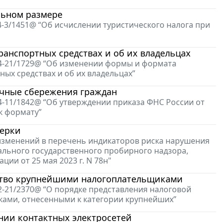
льном размере
4-3/1451@ “Об исчислении туристического налога при
анспортных средствах и об их владельцах
-4-21/1729@ “Об изменении формы и формата
ых средствах и об их владельцах”
очные сбережения граждан
4-11/1842@ “Об утверждении приказа ФНС России от
к формату”
верки
 изменений в перечень индикаторов риска нарушения
льного государственного пробирного надзора,
и от 25 мая 2023 г. N 78н"
ество крупнейшими налогоплательщиками
2-21/2370@ “О порядке представления налоговой
ками, отнесенными к категории крупнейших”
нии контактных электросетей