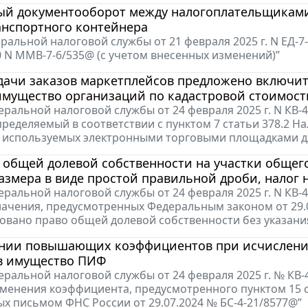
ый документооборот между налогоплательщиками
анспортного контейнера
ральной налоговой службы от 21 февраля 2025 г. N ЕД-
10 N ММВ-7-6/535@ (с учетом внесенных изменений)”
ачи заказов маркетплейсов предложено включить
имущество организаций по кадастровой стоимост
ральной налоговой службы от 24 февраля 2025 г. N КВ-
пределяемый в соответствии с пунктом 7 статьи 378.2 Н
используемых электронными торговыми площадками дл
 общей долевой собственности на участки общег
азмера в виде простой правильной дроби, налог 
ральной налоговой службы от 24 февраля 2025 г. N КВ-
ачения, предусмотренных Федеральным законом от 29.0
овано право общей долевой собственности без указани
нии повышающих коэффициентов при исчислении 
в имущество ПИФ
ральной налоговой службы от 24 февраля 2025 г. № КВ
менения коэффициента, предусмотренного пунктом 15 с
х письмом ФНС России от 29.07.2024 № БС-4-21/8577@”