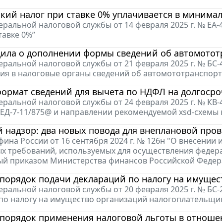
кий налог при ставке 0% уплачивается в минима
ральной налоговой службы от 14 февраля 2025 г. № ЕА-
тавке 0%”
ила о дополнении формы сведений об автомототр
ральной налоговой службы от 21 февраля 2025 г. № БС
ия в налоговые органы сведений об автомототранспортн
формат сведений для вычета по НДФЛ на долгоср
ральной налоговой службы от 24 февраля 2025 г. № КВ-
N ЕД-7-11/875@ и направлении рекомендуемой xsd-схемы 
надзор: два новых повода для внеплановой про
ина России от 16 сентября 2024 г. № 126н "О внесении
х требований, используемых для осуществления федера
й приказом Министерства финансов Российской Федераци
 порядок подачи деклараций по налогу на имущ
ральной налоговой службы от 20 февраля 2025 г. № БС-
по налогу на имущество организаций налогоплательщи
 порядок применения налоговой льготы в отноше