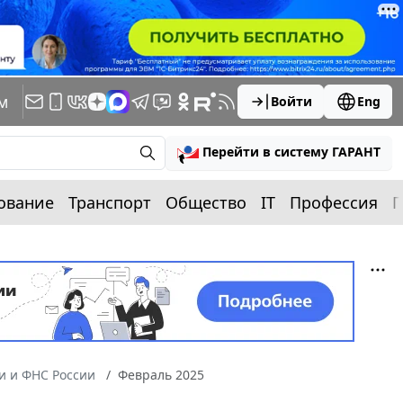
м
Войти
Eng
Перейти в систему ГАРАНТ
ование
Транспорт
Общество
IT
Профессия
П
 и ФНС России
Февраль 2025