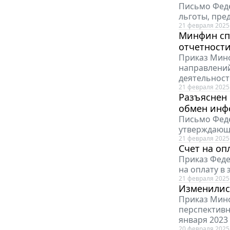
Письмо Феде
льготы, пре
21 февраля 2025
Минфин сп
отчетности
Приказ Минф
направлений
деятельност
21 февраля 2025
Разъяснен 
обмен инф
Письмо Феде
утверждающ
21 февраля 2025
Счет на оп
Приказ Феде
на оплату в
21 февраля 2025
Изменилис
Приказ Минф
перспективн
января 2023 
20 февраля 2025