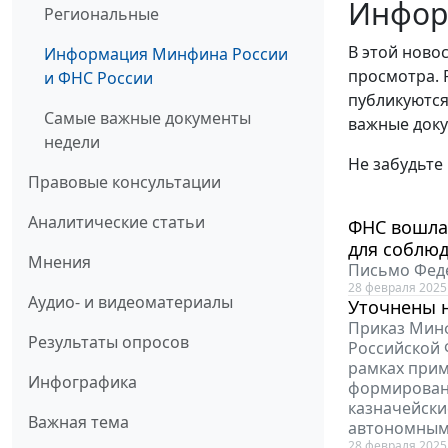
Инфор
Региональные
В этой ново
Информация Минфина России
просмотра. 
и ФНС России
публикуются
Самые важные документы
важные доку
недели
Не забудьте
Правовые консультации
Аналитические статьи
ФНС вошла
для соблю
Мнения
Письмо Феде
28 февраля 2025
Аудио- и видеоматериалы
Уточнены 
Приказ Минф
Результаты опросов
Российской 
рамках прим
Инфографика
формировани
казначейски
Важная тема
автономным
28 февраля 2025