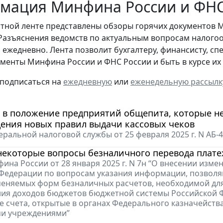
мация Минфина России и ФНС 
стной ленте представлены обзоры горячих документов 
Разъяснения ведомств по актуальным вопросам налогоо
 ежедневно. Лента позволит бухгалтеру, финансисту, сп
менты Минфина России и ФНС России и быть в курсе и
 подписаться на
ежедневную
или
еженедельную рассылк
 в положение предприятий общепита, которые н
дения новых правил выдачи кассовых чеков
ральной налоговой службы от 25 февраля 2025 г. N АБ-
некоторые вопросы безналичного перевода плат
ина России от 28 января 2025 г. N 7н “О внесении изм
Федерации по вопросам указания информации, позволя
еняемых форм безналичных расчетов, необходимой дл
я доходов бюджетов бюджетной системы Российской Ф
е счета, открытые в органах Федерального казначейства
и учреждениями”