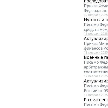
последоват
Приказ Феде
Федеральной
19 февраля 2025
Нужно ли п
Письмо Феде
средств меж
18 февраля 2025
Актуализи
Приказ Минф
финансов Рос
18 февраля 2025
Военные п
Письмо Феде
арбитражным
соответствии
17 февраля 2025
Актуализи
Письмо Феде
России от 03
17 февраля 2025
Разъяснено
Письмо Феде