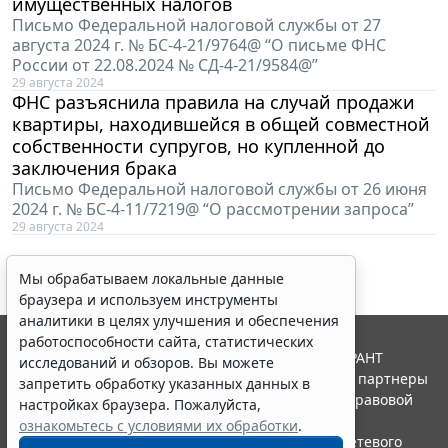
имущественных налогов
Письмо Федеральной налоговой службы от 27
августа 2024 г. № БС-4-21/9764@ “О письме ФНС
России от 22.08.2024 № СД-4-21/9584@”
29 августа 2024
ФНС разъяснила правила на случай продажи
квартиры, находившейся в общей совместной
собственности супругов, но купленной до
заключения брака
Письмо Федеральной налоговой службы от 26 июня
2024 г. № БС-4-11/7219@ “О рассмотрении запроса”
29 августа 2024
Мы обрабатываем локальные данные
браузера и используем инструменты
аналитики в целях улучшения и обеспечения
работоспособности сайта, статистических
© ООО "НПП "ГАРАНТ-СЕРВИС", 2026. Система ГАРАНТ
исследований и обзоров. Вы можете
выпускается с 1990 года. Компания "Гарант" и ее партнеры
запретить обработку указанных данных в
являются участниками Российской ассоциации правовой
настройках браузера. Пожалуйста,
информации ГАРАНТ.
ознакомьтесь с условиями их обработки
.
Портал ГАРАНТ.РУ зарегистрирован в качестве сетевого