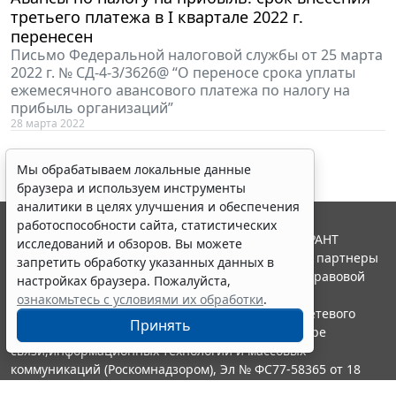
третьего платежа в I квартале 2022 г.
перенесен
Письмо Федеральной налоговой службы от 25 марта
2022 г. № СД-4-3/3626@ “О переносе срока уплаты
ежемесячного авансового платежа по налогу на
прибыль организаций”
28 марта 2022
Мы обрабатываем локальные данные
браузера и используем инструменты
аналитики в целях улучшения и обеспечения
работоспособности сайта, статистических
© ООО "НПП "ГАРАНТ-СЕРВИС", 2026. Система ГАРАНТ
исследований и обзоров. Вы можете
выпускается с 1990 года. Компания "Гарант" и ее партнеры
запретить обработку указанных данных в
являются участниками Российской ассоциации правовой
настройках браузера. Пожалуйста,
информации ГАРАНТ.
ознакомьтесь с условиями их обработки
.
Портал ГАРАНТ.РУ зарегистрирован в качестве сетевого
Принять
издания Федеральной службой по надзору в сфере
связи,информационных технологий и массовых
коммуникаций (Роскомнадзором), Эл № ФС77-58365 от 18
июня 2014 года.