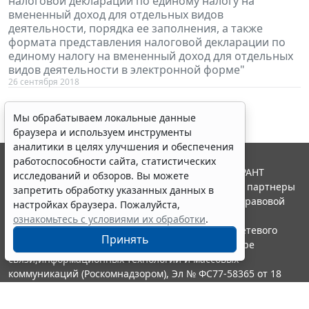
налоговой декларации по единому налогу на
вмененный доход для отдельных видов
деятельности, порядка ее заполнения, а также
формата представления налоговой декларации по
единому налогу на вмененный доход для отдельных
видов деятельности в электронной форме"
26 сентября 2018
Мы обрабатываем локальные данные
браузера и используем инструменты
аналитики в целях улучшения и обеспечения
работоспособности сайта, статистических
© ООО "НПП "ГАРАНТ-СЕРВИС", 2026. Система ГАРАНТ
исследований и обзоров. Вы можете
выпускается с 1990 года. Компания "Гарант" и ее партнеры
запретить обработку указанных данных в
являются участниками Российской ассоциации правовой
настройках браузера. Пожалуйста,
информации ГАРАНТ.
ознакомьтесь с условиями их обработки
.
Портал ГАРАНТ.РУ зарегистрирован в качестве сетевого
Принять
издания Федеральной службой по надзору в сфере
связи,информационных технологий и массовых
коммуникаций (Роскомнадзором), Эл № ФС77-58365 от 18
июня 2014 года.