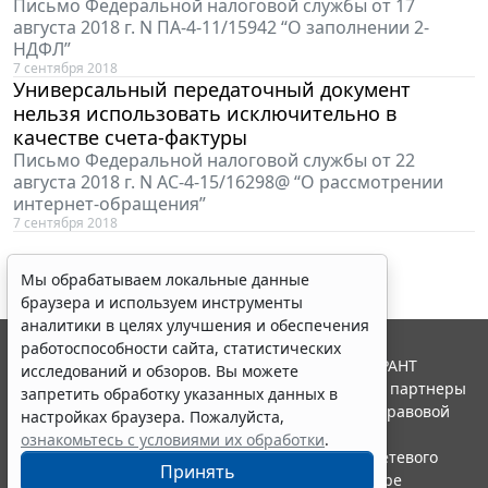
Письмо Федеральной налоговой службы от 17
августа 2018 г. N ПА-4-11/15942 “О заполнении 2-
НДФЛ”
7 сентября 2018
Универсальный передаточный документ
нельзя использовать исключительно в
качестве счета-фактуры
Письмо Федеральной налоговой службы от 22
августа 2018 г. N АС-4-15/16298@ “О рассмотрении
интернет-обращения”
7 сентября 2018
Мы обрабатываем локальные данные
браузера и используем инструменты
аналитики в целях улучшения и обеспечения
работоспособности сайта, статистических
© ООО "НПП "ГАРАНТ-СЕРВИС", 2026. Система ГАРАНТ
исследований и обзоров. Вы можете
выпускается с 1990 года. Компания "Гарант" и ее партнеры
запретить обработку указанных данных в
являются участниками Российской ассоциации правовой
настройках браузера. Пожалуйста,
информации ГАРАНТ.
ознакомьтесь с условиями их обработки
.
Портал ГАРАНТ.РУ зарегистрирован в качестве сетевого
Принять
издания Федеральной службой по надзору в сфере