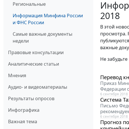
Инфор
Региональные
2018
Информация Минфина России
и ФНС России
В этой ново
просмотра. 
Самые важные документы
публикуются
недели
важные доку
Правовые консультации
Не забудьте
Аналитические статьи
Мнения
Перевод кн
Приказ Минф
Аудио- и видеоматериалы
Федерации от
6 сентября 2018
Результаты опросов
Система Ta
Письмо Феде
Инфографика
рекомендуе
6 сентября 2018
Важная тема
Прогноз п
крупнейши