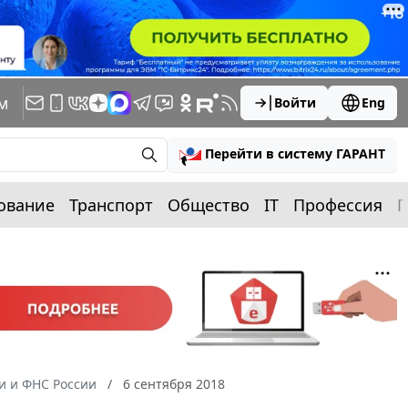
м
Войти
Eng
Перейти в систему ГАРАНТ
ование
Транспорт
Общество
IT
Профессия
П
 и ФНС России
6 сентября 2018