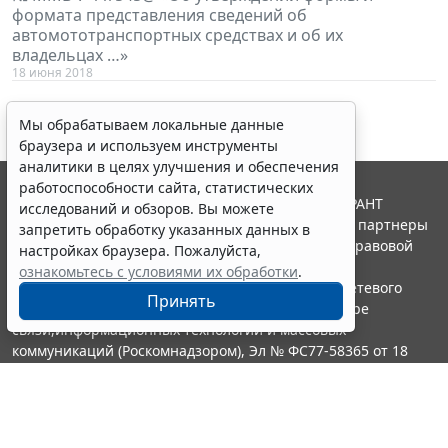
формата представления сведений об
автомототранспортных средствах и об их
владельцах …»
18 июня 2018
Мы обрабатываем локальные данные
браузера и используем инструменты
аналитики в целях улучшения и обеспечения
работоспособности сайта, статистических
© ООО "НПП "ГАРАНТ-СЕРВИС", 2026. Система ГАРАНТ
исследований и обзоров. Вы можете
выпускается с 1990 года. Компания "Гарант" и ее партнеры
запретить обработку указанных данных в
являются участниками Российской ассоциации правовой
настройках браузера. Пожалуйста,
информации ГАРАНТ.
ознакомьтесь с условиями их обработки
.
Портал ГАРАНТ.РУ зарегистрирован в качестве сетевого
Принять
издания Федеральной службой по надзору в сфере
связи,информационных технологий и массовых
коммуникаций (Роскомнадзором), Эл № ФС77-58365 от 18
июня 2014 года.
16+
Контакты
8-800-200-88-88