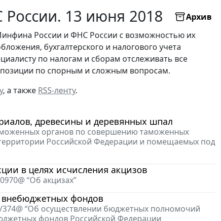
России. 13 июня 2018
Архив
Минфина России и ФНС России с возможностью их
бложения, бухгалтерского и налогового учета
ециалисту по налогам и сборам отслеживать все
х позиции по спорным и сложным вопросам.
у
, а также
RSS-ленту
.
риалов, древесины и деревянных шпал
 таможенных органов по совершению таможенных
 территории Российской Федерации и помещаемых под
ции в целях исчисления акцизов
10970@ “Об акцизах”
х внебюджетных фондов
-8/374@ “Об осуществлении бюджетных полномочий
бюджетных фондов Российской Федерации