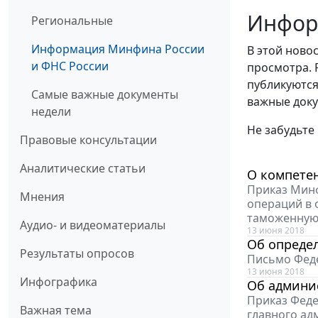
Инфор
Региональные
Информация Минфина России
В этой ново
и ФНС России
просмотра. 
публикуются
Самые важные документы
важные доку
недели
Не забудьте
Правовые консультации
Аналитические статьи
О компете
Приказ Минф
Мнения
операций в 
таможенную 
Аудио- и видеоматериалы
13 июня 2018
Об опреде
Результаты опросов
Письмо Феде
13 июня 2018
Инфографика
Об админи
Приказ Феде
Важная тема
главного ад