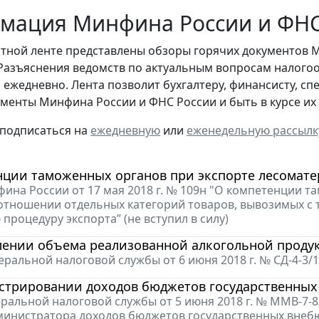
мация Минфина России и ФНС 
стной ленте представлены обзоры горячих документов 
Разъяснения ведомств по актуальным вопросам налогоо
 ежедневно. Лента позволит бухгалтеру, финансисту, сп
менты Минфина России и ФНС России и быть в курсе и
 подписаться на
ежедневную
или
еженедельную рассылк
нции таможенных органов при экспорте лесомате
ина России от 17 мая 2018 г. № 109н "О компетенции
отношении отдельных категорий товаров, вывозимых с
процедуру экспорта” (не вступил в силу)
лении объема реализованной алкогольной продук
ральной налоговой службы от 6 июня 2018 г. № СД-4-3/
стрировании доходов бюджетов государственны
ральной налоговой службы от 5 июня 2018 г. № ММВ-7
министратора доходов бюджетов государственных вне