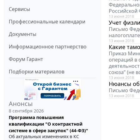
Федеральной
Сервисы
Российской
13 июня 2018
Профессиональные календари
Учет физл
Письмо Феде
Документы
налогоплат
13 июня 2018
Информационное партнерство
Какие там
Приказ Минф
Форум Гарант
операций в 
деятельност
Подборки материалов
союза” (не в
13 июня 2018
Нюансы об
Письмо Феде
13 июня 2018
Анонсы
8 сентября 2026
Программа повышения
квалификации "О контрактной
системе в сфере закупок" (44-ФЗ)"
Об актуальных изменениях в КС