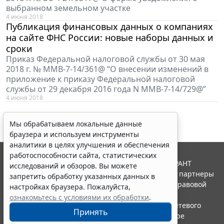
выбранном земельном участке
4 июня 2018
Публикация финансовых данных о компаниях
на сайте ФНС России: новые наборы данных и
сроки
Приказ Федеральной налоговой службы от 30 мая
2018 г. № ММВ-7-14/361@ “О внесении изменений в
приложение к приказу Федеральной налоговой
службы от 29 декабря 2016 года N ММВ-7-14/729@”
4 июня 2018
Мы обрабатываем локальные данные
браузера и используем инструменты
аналитики в целях улучшения и обеспечения
работоспособности сайта, статистических
© ООО "НПП "ГАРАНТ-СЕРВИС", 2026. Система ГАРАНТ
исследований и обзоров. Вы можете
выпускается с 1990 года. Компания "Гарант" и ее партнеры
запретить обработку указанных данных в
являются участниками Российской ассоциации правовой
настройках браузера. Пожалуйста,
информации ГАРАНТ.
ознакомьтесь с условиями их обработки
.
Портал ГАРАНТ.РУ зарегистрирован в качестве сетевого
Принять
издания Федеральной службой по надзору в сфере