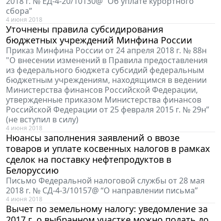
2018 г. № ЕД-4-20/10130@ “Об уплате курортного
сбора”
4 июня 2018
Уточнены правила субсидирования
бюджетных учреждений Минфина России
Приказ Минфина России от 24 апреля 2018 г. № 88н
"О внесении изменений в Правила предоставления
из федерального бюджета субсидий федеральным
бюджетным учреждениям, находящимся в ведении
Министерства финансов Российской Федерации,
утвержденные приказом Министерства финансов
Российской Федерации от 25 февраля 2015 г. № 29н”
(не вступил в силу)
4 июня 2018
Нюансы заполнения заявлений о ввозе
товаров и уплате косвенных налогов в рамках
сделок на поставку нефтепродуктов в
Белоруссию
Письмо Федеральной налоговой службы от 28 мая
2018 г. № СД-4-3/10157@ “О направлении письма”
4 июня 2018
Вычет по земельному налогу: уведомление за
2017 г. о выбранном участке можно подать до