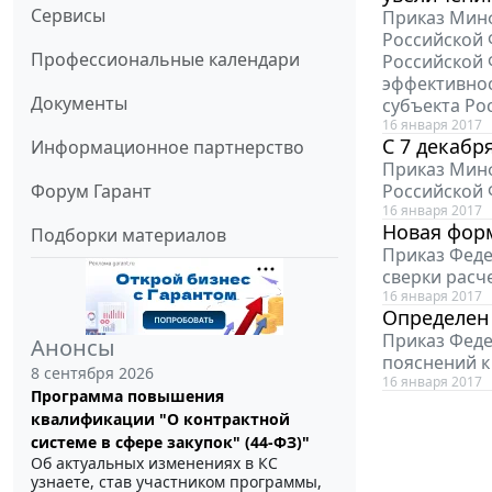
Сервисы
Приказ Минф
Российской 
Профессиональные календари
Российской 
эффективнос
Документы
субъекта Ро
16 января 2017
С 7 декабр
Информационное партнерство
Приказ Минф
Форум Гарант
Российской 
16 января 2017
Новая форм
Подборки материалов
Приказ Феде
сверки расч
16 января 2017
Определен
Приказ Феде
Анонсы
пояснений к
8 сентября 2026
16 января 2017
Программа повышения
квалификации "О контрактной
системе в сфере закупок" (44-ФЗ)"
Об актуальных изменениях в КС
узнаете, став участником программы,