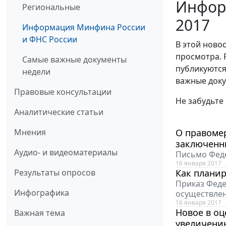
Инфор
Региональные
2017
Информация Минфина России
и ФНС России
В этой ново
просмотра. 
Самые важные документы
публикуются
недели
важные доку
Правовые консультации
Не забудьте
Аналитические статьи
Мнения
О правомер
заключенн
Аудио- и видеоматериалы
Письмо Феде
16 января 2017
Результаты опросов
Как планир
Приказ Феде
Инфографика
осуществлен
16 января 2017
Новое в о
Важная тема
увеличени