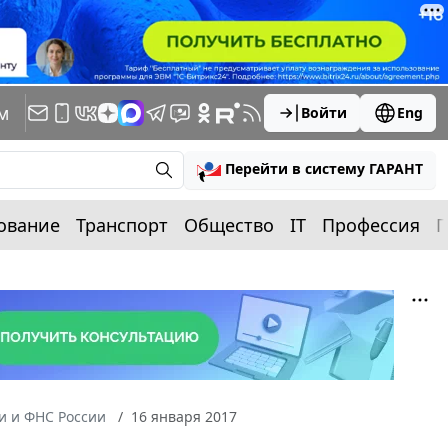
м
Войти
Eng
Перейти в систему ГАРАНТ
ование
Транспорт
Общество
IT
Профессия
П
 и ФНС России
16 января 2017