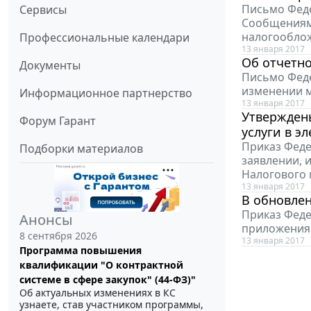
Письмо Феде
Сервисы
Сообщениями
налогообло
Профессиональные календари
13 января 2017
Об отчетно
Документы
Письмо Феде
изменении м
Информационное партнерство
13 января 2017
Утвержден
Форум Гарант
услуги в э
Приказ Феде
Подборки материалов
заявлении, 
Налогового 
13 января 2017
В обновлен
Приказ Феде
Анонсы
приложения 
8 сентября 2026
13 января 2017
Программа повышения
квалификации "О контрактной
системе в сфере закупок" (44-ФЗ)"
Об актуальных изменениях в КС
узнаете, став участником программы,