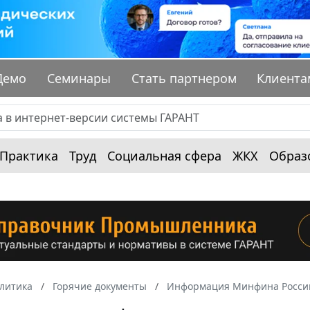
Демо
Семинары
Стать партнером
Клиента
Практика
Труд
Социальная сфера
ЖКХ
Образ
алитика
Горячие документы
Информация Минфина России