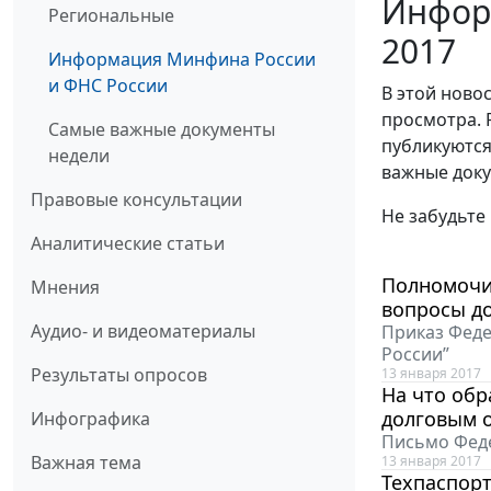
Инфор
Региональные
2017
Информация Минфина России
и ФНС России
В этой ново
просмотра. 
Самые важные документы
публикуются
недели
важные доку
Правовые консультации
Не забудьте
Аналитические статьи
Полномочи
Мнения
вопросы д
Аудио- и видеоматериалы
Приказ Феде
России”
Результаты опросов
13 января 2017
На что об
долговым 
Инфографика
Письмо Феде
Важная тема
13 января 2017
Техпаспорт