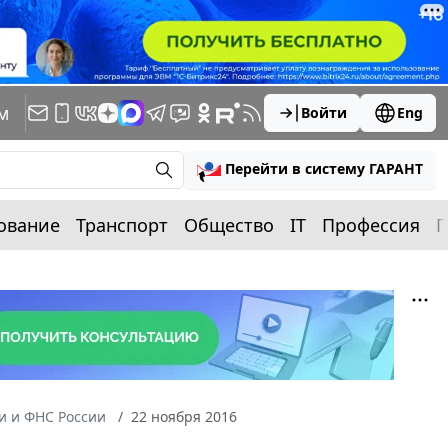
м
Войти
Eng
Перейти в систему ГАРАНТ
ование
Транспорт
Общество
IT
Профессия
П
 и ФНС России
22 ноября 2016