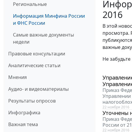
Инфор
Региональные
2016
Информация Минфина России
и ФНС России
В этой ново
просмотра. 
Самые важные документы
публикуются
недели
важные доку
Правовые консультации
Не забудьте
Аналитические статьи
Мнения
Управлени
Управлени
Аудио- и видеоматериалы
Приказ Феде
Управлении 
Результаты опросов
налогообло
22 ноября 2016
Инфографика
Уточнены 
Приказ Феде
Важная тема
России от 2
22 ноября 2016