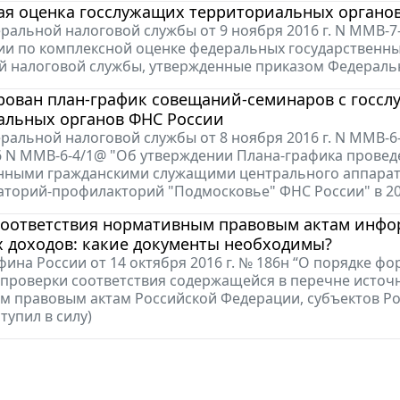
я оценка госслужащих территориальных органов
ральной налоговой службы от 9 ноября 2016 г. N ММВ-
и по комплексной оценке федеральных государственны
 налоговой службы, утвержденные приказом Федеральн
рован план-график совещаний-семинаров с госсл
альных органов ФНС России
ральной налоговой службы от 8 ноября 2016 г. N ММВ-6
16 N ММВ-6-4/1@ "Об утверждении Плана-графика пров
нными гражданскими служащими центрального аппарата
торий-профилакторий "Подмосковье" ФНС России" в 20
соответствия нормативным правовым актам инфо
 доходов: какие документы необходимы?
ина России от 14 октября 2016 г. № 186н “О порядке ф
проверки соответствия содержащейся в перечне исто
м правовым актам Российской Федерации, субъектов Р
ступил в силу)