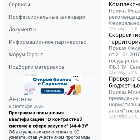
Комплексна
Сервисы
Приказ Феде
Профессиональные календари
рекомендаци
Федеральной
Документы
22 ноября 2016
Скорректи
территори
Информационное партнерство
Приказ Феде
Форум Гарант
от 21.01.20
государстве
Подборки материалов
ФБЛПУ "Сана
22 ноября 2016
Проверка 
бюджетных
Приказ Минф
Анонсы
проведении 
нормативны
8 сентября 2026
актам” (не в
Программа повышения
22 ноября 2016
квалификации "О контрактной
системе в сфере закупок" (44-ФЗ)"
Об актуальных изменениях в КС
узнаете, став участником программы,