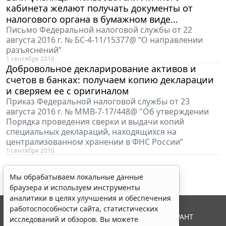
кабинета желают получать документы от
налогового органа в бумажном виде...
Письмо Федеральной налоговой службы от 22
августа 2016 г. № БС-4-11/15377@ “О направлении
разъяснений”
1 сентября 2016
Добровольное декларирование активов и
счетов в банках: получаем копию декларации
и сверяем ее с оригиналом
Приказ Федеральной налоговой службы от 23
августа 2016 г. № ММВ-7-17/448@ "Об утверждении
Порядка проведения сверки и выдачи копий
специальных деклараций, находящихся на
централизованном хранении в ФНС России”
1 сентября 2016
Мы обрабатываем локальные данные
браузера и используем инструменты
аналитики в целях улучшения и обеспечения
работоспособности сайта, статистических
© ООО "НПП "ГАРАНТ-СЕРВИС", 2026. Система ГАРАНТ
исследований и обзоров. Вы можете