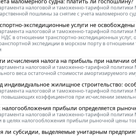
чета маломерного судна: платить ли госпошлину?
ртамента налоговой и таможенно-тарифной политики Мин
дарственной пошлины за снятие с учета маломерного су
спортно-экспедиционные услуги не освобождены
ртамента налоговой и таможенно-тарифной политики Мин
НДС в отношении транспортно-экспедиционных услуг, 
ранспортной экспедиции в морском порту в отношении
м
ти исчисления налога на прибыль при наличии 
ртамента налоговой и таможенно-тарифной политики Мин
льного веса остаточной стоимости амортизируемого и
од индивидуальное жилищное строительство: осо
ртамента налоговой и таможенно-тарифной политики Мин
 повышающих коэффициентов при исчислении земельн
х налогообложения прибыли определяется рыноч
ртамента налоговой и таможенно-тарифной политики Мин
 в целях налогообложения прибыли рыночной цены тов
 ли субсидии, выделяемые унитарным предприяти