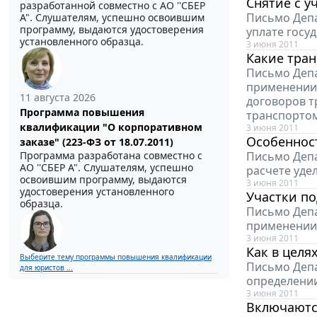
Снятие с у
разработанной совместно с АО ''СБЕР
Письмо Депа
А". Слушателям, успешно освоившим
программу, выдаются удостоверения
уплате госу
установленного образца.
3 июня 2011
Какие тран
Письмо Депа
применении 
11 августа 2026
договоров т
Программа повышения
транспорто
квалификации "О корпоративном
3 июня 2011
Особеннос
заказе" (223-ФЗ от 18.07.2011)
Письмо Депа
Программа разработана совместно с
АО ''СБЕР А". Слушателям, успешно
расчете уде
освоившим программу, выдаются
3 июня 2011
удостоверения установленного
Участки п
образца.
Письмо Депа
применении
3 июня 2011
Как в целя
Выберите тему программы повышения квалификации
Письмо Депа
для юристов ...
определении
3 июня 2011
Включаются