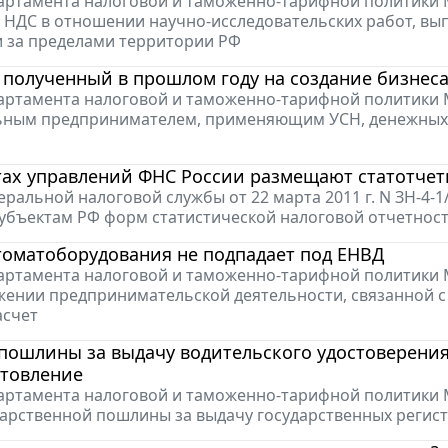
ртамента налоговой и таможенно-тарифной политики Мин
НДС в отношении научно-исследовательских работ, вы
 за пределами территории РФ
, полученный в прошлом году на создание бизнеса
ртамента налоговой и таможенно-тарифной политики Мин
ным предпринимателем, применяющим УСН, денежных с
тах управлений ФНС России размещают статотчет
ральной налоговой службы от 22 марта 2011 г. N ЗН-4-
убъектам РФ форм статистической налоговой отчетнос
томатоборудования не подпадает под ЕНВД
ртамента налоговой и таможенно-тарифной политики Мин
ении предпринимательской деятельности, связанной с
асчет
пошлины за выдачу водительского удостоверения
отовление
ртамента налоговой и таможенно-тарифной политики Мин
дарственной пошлины за выдачу государственных регис