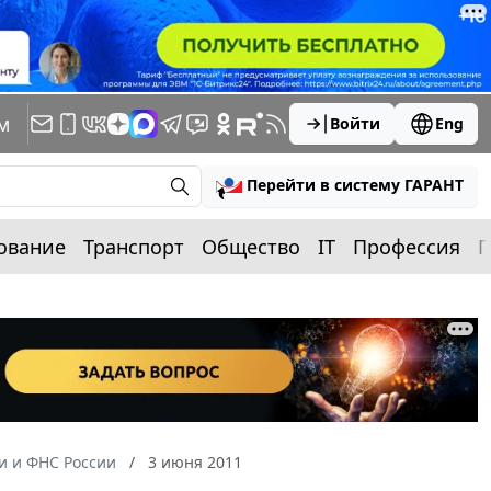
м
Войти
Eng
Перейти в систему ГАРАНТ
ование
Транспорт
Общество
IT
Профессия
П
 и ФНС России
3 июня 2011