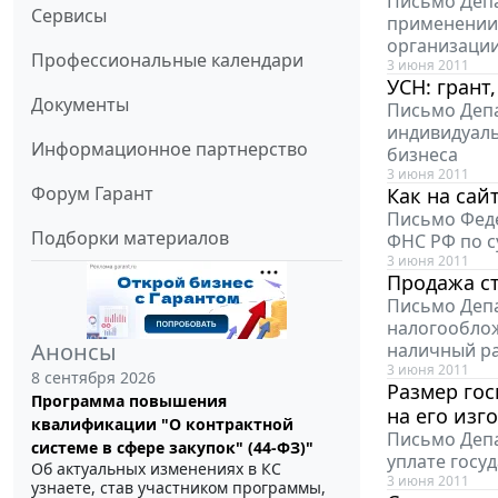
Письмо Депа
Сервисы
применении 
организации
Профессиональные календари
3 июня 2011
УСН: грант
Документы
Письмо Депа
индивидуаль
Информационное партнерство
бизнеса
3 июня 2011
Форум Гарант
Как на сай
Письмо Феде
Подборки материалов
ФНС РФ по с
3 июня 2011
Продажа с
Письмо Депа
налогооблож
Анонсы
наличный р
3 июня 2011
8 сентября 2026
Размер гос
Программа повышения
на его изг
квалификации "О контрактной
Письмо Депа
системе в сфере закупок" (44-ФЗ)"
уплате госу
Об актуальных изменениях в КС
3 июня 2011
узнаете, став участником программы,