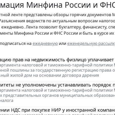
мация Минфина России и ФНС 
стной ленте представлены обзоры горячих документов 
Разъяснения ведомств по актуальным вопросам налогоо
 ежедневно. Лента позволит бухгалтеру, финансисту, сп
менты Минфина России и ФНС России и быть в курсе и
 подписаться на
ежедневную
или
еженедельную рассылк
ацию прав на недвижимость физлицо уплачивает 
ртамента налоговой и таможенно-тарифной политики Мин
нной пошлины за государственную регистрацию права о
ный жилой дом на основании договора дарения
итеты не уполномочены устанавливать порядок п
ртамента налоговой и таможенно-тарифной политики Мин
 представительных органов муниципальных образовани
налога
ении НДС при покупке НИР у иностранной компа