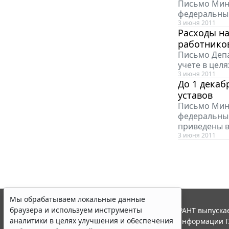
Письмо Минф
федеральны
3 июня 2011
Расходы н
работнико
Письмо Депа
учете в цел
3 июня 2011
До 1 дека
уставов
Письмо Минф
федеральным
приведены в
3 июня 2011
Мы обрабатываем локальные данные
браузера и используем инструменты
© ООО "НПП "ГАРАНТ-СЕРВИС", 2026. Система ГАРАНТ выпускае
аналитики в целях улучшения и обеспечения
участниками Российской ассоциации правовой информации Г