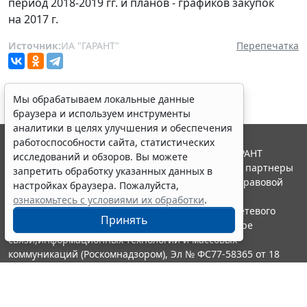
период 2018-2019 гг. и планов - графиков закупок
на 2017 г.
Источник:
ИА "ГАРАНТ"
Перепечатка
Мы обрабатываем локальные данные
браузера и используем инструменты
аналитики в целях улучшения и обеспечения
работоспособности сайта, статистических
© ООО "НПП "ГАРАНТ-СЕРВИС", 2026. Система ГАРАНТ
исследований и обзоров. Вы можете
выпускается с 1990 года. Компания "Гарант" и ее партнеры
запретить обработку указанных данных в
являются участниками Российской ассоциации правовой
настройках браузера. Пожалуйста,
информации ГАРАНТ.
ознакомьтесь с условиями их обработки
.
Портал ГАРАНТ.РУ зарегистрирован в качестве сетевого
Принять
издания Федеральной службой по надзору в сфере
связи,информационных технологий и массовых
коммуникаций (Роскомнадзором), Эл № ФС77-58365 от 18
июня 2014 года.
16+