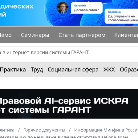
Демо
Семинары
Стать партнером
Клиента
Практика
Труд
Социальная сфера
ЖКХ
Образ
алитика
Горячие документы
Информация Минфина России
декларацию по нему даже в случае отсутствия забора воды