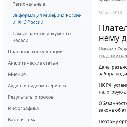
Региональные
30 мая 2016
Информация Минфина России
и ФНС России
Плател
Самые важные документы
нему д
недели
Письмо Феде
Правовые консультации
водному нал
Аналитические статьи
Даны разъяс
забора воды
Мнения
НК РФ устан
Аудио- и видеоматериалы
налоговую д
Результаты опросов
Обязанность
Инфографика
закона об э
Важная тема
Поэтому орг