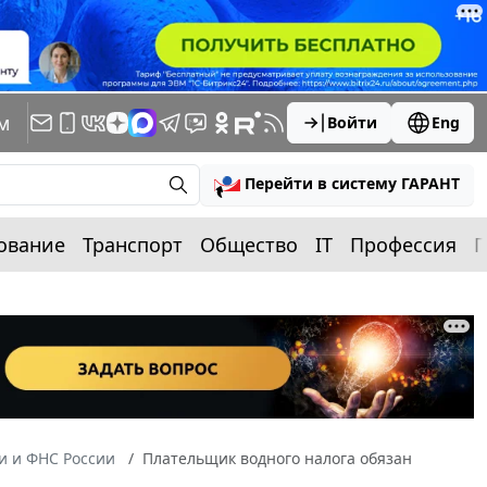
м
Войти
Eng
Перейти в систему ГАРАНТ
ование
Транспорт
Общество
IT
Профессия
П
 и ФНС России
Плательщик водного налога обязан