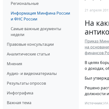
Региональные
21 апреля 201
Информация Минфина России
и ФНС России
На ка
Самые важные документы
антико
недели
Приказ Минф
Правовые консультации
на основани
финансов Ро
Аналитические статьи
В целях бор
Мнения
о доходах, 
Аудио- и видеоматериалы
Был утвержд
Результаты опросов
Решено расп
Инфографика
должности и
Важная тема
Источник:
ИА