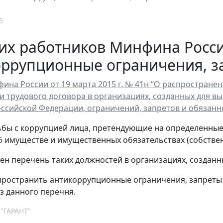
5
ких работников Минфина Росс
ррупционные ограничения, з
ина России от 19 марта 2015 г. № 41н “О распростран
и трудового договора в организациях, созданных для 
ссийской Федерации, ограничений, запретов и обязаннос
ьбы с коррупцией лица, претендующие на определенны
об имуществе и имущественных обязательствах (собствен
ен перечень таких должностей в организациях, создан
ространить антикоррупционные ограничения, запреты
з данного перечня.
 "ГАРАНТ"