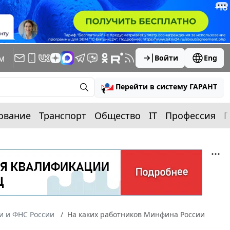
м
Войти
Eng
Перейти в систему ГАРАНТ
ование
Транспорт
Общество
IT
Профессия
П
 и ФНС России
На каких работников Минфина России