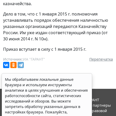
казначейства.
Дело в том, что с 1 января 2015 г. полномочия
устанавливать порядок обеспечения наличностью
указанных организаций передаются Казначейству
России. Им уже издан соответствующий приказ (от
30 июня 2014 г. N 10н).
Приказ вступает в силу с 1 января 2015 г.
Источник:
ИА "ГАРАНТ"
Перепечатка
Мы обрабатываем локальные данные
браузера и используем инструменты
аналитики в целях улучшения и обеспечения
работоспособности сайта, статистических
© ООО "НПП "ГАРАНТ-СЕРВИС", 2026. Система ГАРАНТ
исследований и обзоров. Вы можете
выпускается с 1990 года. Компания "Гарант" и ее партнеры
запретить обработку указанных данных в
являются участниками Российской ассоциации правовой
настройках браузера. Пожалуйста,