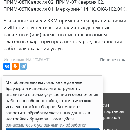
ПРИМ-08ТК версия 02, ПРИМ-07К версия 02,
ПРИМ-09ТК версия 01, Меркурий-114.1К, ОКА-102.04К.
Указанные модели ККМ применяется организациями
и ИП при осуществлении наличных денежных
расчетов и (или) расчетов с использованием
платежных карт при продаже товаров, выполнении
работ или оказании услуг.
Источник:
ИА "ГАРАНТ"
Перепечатка
Мы обрабатываем локальные данные
браузера и используем инструменты
аналитики в целях улучшения и обеспечения
работоспособности сайта, статистических
© ООО "НПП "ГАРАНТ-СЕРВИС", 2026. Система ГАРАНТ
исследований и обзоров. Вы можете
выпускается с 1990 года. Компания "Гарант" и ее партнеры
запретить обработку указанных данных в
являются участниками Российской ассоциации правовой
настройках браузера. Пожалуйста,
информации ГАРАНТ.
ознакомьтесь с условиями их обработки
.
Портал ГАРАНТ.РУ зарегистрирован в качестве сетевого