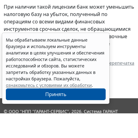
При наличии такой лицензии банк может уменьшить
налоговую базу на убыток, полученный по
операциям со всеми видами финансовых
инструментов срочных сделок, не обращающимися
на организованном рынке. Это в т. ч. поставочные
Мы обрабатываем локальные данные
срочные сделки с базисным активом в виде
браузера и используем инструменты
иностранной валюты.
аналитики в целях улучшения и обеспечения
работоспособности сайта, статистических
Источник:
ИА "ГАРАНТ"
Перепечатка
исследований и обзоров. Вы можете
запретить обработку указанных данных в
настройках браузера. Пожалуйста,
ознакомьтесь с условиями их обработки
.
Принять
© ООО "НПП "ГАРАНТ-СЕРВИС", 2026. Система ГАРАНТ
выпускается с 1990 года. Компания "Гарант" и ее партнеры
являются участниками Российской ассоциации правовой
информации ГАРАНТ.
Контакты
8-800-200-88-88