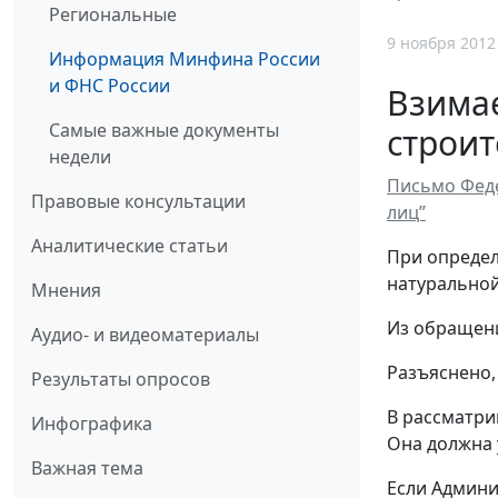
Региональные
9 ноября 2012
Информация Минфина России
и ФНС России
Взимае
Самые важные документы
строит
недели
Письмо Феде
Правовые консультации
лиц”
Аналитические статьи
При определ
натуральной
Мнения
Из обращени
Аудио- и видеоматериалы
Разъяснено,
Результаты опросов
В рассматри
Инфографика
Она должна 
Важная тема
Если Админи