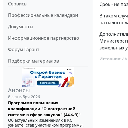
Сервисы
Срок - не п
Профессиональные календари
В таком слу
на налогопл
Документы
Дополнитель
Информационное партнерство
Министерств
земельных уч
Форум Гарант
Источник:
ИА
Подборки материалов
Анонсы
8 сентября 2026
Программа повышения
квалификации "О контрактной
системе в сфере закупок" (44-ФЗ)"
Об актуальных изменениях в КС
узнаете, став участником программы,