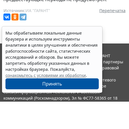
Источник:
ИА "ГАРАНТ"
Перепечатка
Мы обрабатываем локальные данные
браузера и используем инструменты
аналитики в целях улучшения и обеспечения
работоспособности сайта, статистических
© ООО "НПП "ГАРАНТ-СЕРВИС", 2026. Система ГАРАНТ
исследований и обзоров. Вы можете
выпускается с 1990 года. Компания "Гарант" и ее партнеры
запретить обработку указанных данных в
являются участниками Российской ассоциации правовой
настройках браузера. Пожалуйста,
информации ГАРАНТ.
ознакомьтесь с условиями их обработки
.
Портал ГАРАНТ.РУ зарегистрирован в качестве сетевого
Принять
издания Федеральной службой по надзору в сфере
связи,информационных технологий и массовых
коммуникаций (Роскомнадзором), Эл № ФС77-58365 от 18
июня 2014 года.
16+
Контакты
8-800-200-88-88