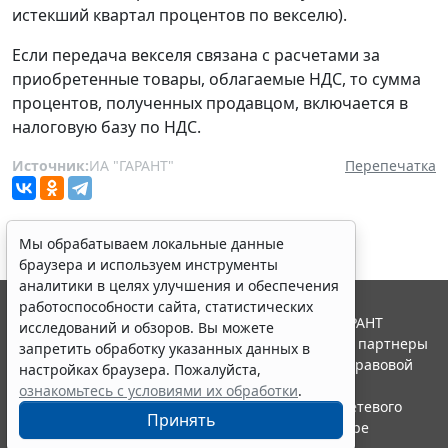
истекший квартал процентов по векселю).
Если передача векселя связана с расчетами за
приобретенные товары, облагаемые НДС, то сумма
процентов, полученных продавцом, включается в
налоговую базу по НДС.
Источник:
ИА "ГАРАНТ"
Перепечатка
Мы обрабатываем локальные данные
браузера и используем инструменты
аналитики в целях улучшения и обеспечения
работоспособности сайта, статистических
© ООО "НПП "ГАРАНТ-СЕРВИС", 2026. Система ГАРАНТ
исследований и обзоров. Вы можете
выпускается с 1990 года. Компания "Гарант" и ее партнеры
запретить обработку указанных данных в
являются участниками Российской ассоциации правовой
настройках браузера. Пожалуйста,
информации ГАРАНТ.
ознакомьтесь с условиями их обработки
.
Портал ГАРАНТ.РУ зарегистрирован в качестве сетевого
Принять
издания Федеральной службой по надзору в сфере