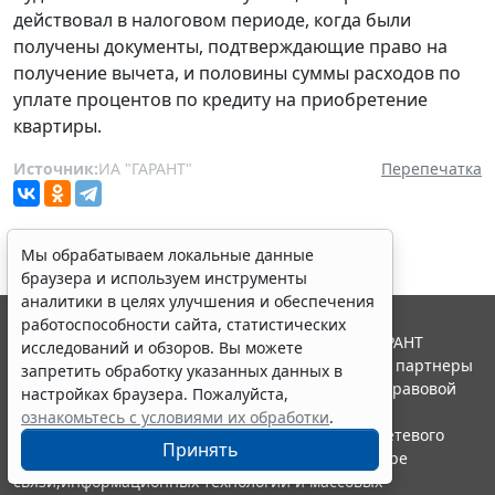
действовал в налоговом периоде, когда были
получены документы, подтверждающие право на
получение вычета, и половины суммы расходов по
уплате процентов по кредиту на приобретение
квартиры.
Источник:
ИА "ГАРАНТ"
Перепечатка
Мы обрабатываем локальные данные
браузера и используем инструменты
аналитики в целях улучшения и обеспечения
работоспособности сайта, статистических
© ООО "НПП "ГАРАНТ-СЕРВИС", 2026. Система ГАРАНТ
исследований и обзоров. Вы можете
выпускается с 1990 года. Компания "Гарант" и ее партнеры
запретить обработку указанных данных в
являются участниками Российской ассоциации правовой
настройках браузера. Пожалуйста,
информации ГАРАНТ.
ознакомьтесь с условиями их обработки
.
Портал ГАРАНТ.РУ зарегистрирован в качестве сетевого
Принять
издания Федеральной службой по надзору в сфере
связи,информационных технологий и массовых