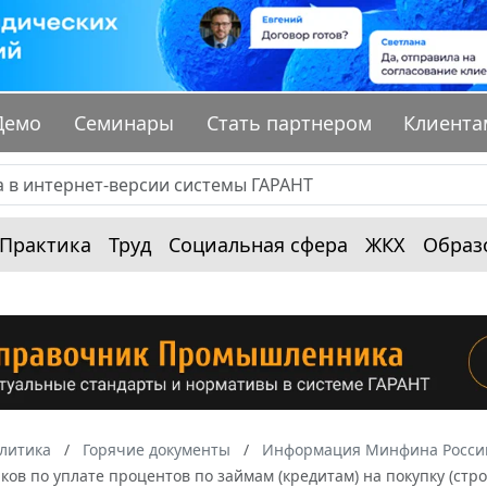
Демо
Семинары
Стать партнером
Клиента
Практика
Труд
Социальная сфера
ЖКХ
Образ
алитика
Горячие документы
Информация Минфина России
ков по уплате процентов по займам (кредитам) на покупку (стр