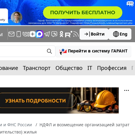
м
Войти
Eng
Перейти в систему ГАРАНТ
ование
Транспорт
Общество
IT
Профессия
П
 и ФНС России
НДФЛ и возмещение организацией затрат
оительство) жилья