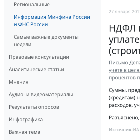
Региональные
27 января 201
Информация Минфина России
и ФНС России
НДФЛ и
уплате
Самые важные документы
недели
(строи
Правовые консультации
Письмо Депа
Аналитические статьи
учете в цел
процентов п
Мнения
Суммы, пред
Аудио- и видеоматериалы
(кредитам) 
расходов, у
Результаты опросов
Разъяснено, 
Инфографика
Источник:
ИА
Важная тема