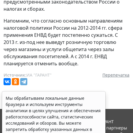
предусмотренными законодательством России о
налогах и сборах.
Напомним, что согласно основным направлениям
налоговой политики России на 2012-2014 гг. сфера
применения ЕНВД будет постепенно сужаться. С
2013 г. из-под нее выведут розничную торговлю
через магазины и услуги общепита через залы
обслуживания посетителей. А с 2014 г. ЕНВД
планируется отменить вообще.
Источник:
ИА "ГАРАНТ"
Перепечатка
Мы обрабатываем локальные данные
браузера и используем инструменты
аналитики в целях улучшения и обеспечения
работоспособности сайта, статистических
© ООО "НПП "ГАРАНТ-СЕРВИС", 2026. Система ГАРАНТ
исследований и обзоров. Вы можете
выпускается с 1990 года. Компания "Гарант" и ее партнеры
запретить обработку указанных данных в