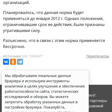
организаций.
Планировалось, что данная норма будет
применяться до января 2012 г. Однако положения,
ограничивавшие срок ее действия, были признаны
утратившими силу.
Разъяснено, что в связи с этим норма применяется
бессрочно.
Источник:
ИА "ГАРАНТ"
Перепечатка
Мы обрабатываем локальные данные
браузера и используем инструменты
аналитики в целях улучшения и обеспечения
работоспособности сайта, статистических
© ООО "НПП "ГАРАНТ-СЕРВИС", 2026. Система ГАРАНТ
исследований и обзоров. Вы можете
выпускается с 1990 года. Компания "Гарант" и ее партнеры
запретить обработку указанных данных в
являются участниками Российской ассоциации правовой
настройках браузера. Пожалуйста,
информации ГАРАНТ.