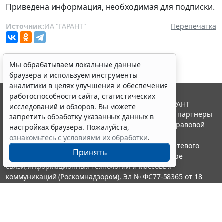
Приведена информация, необходимая для подписки.
Источник:
ИА "ГАРАНТ"
Перепечатка
Мы обрабатываем локальные данные
браузера и используем инструменты
аналитики в целях улучшения и обеспечения
работоспособности сайта, статистических
© ООО "НПП "ГАРАНТ-СЕРВИС", 2026. Система ГАРАНТ
исследований и обзоров. Вы можете
выпускается с 1990 года. Компания "Гарант" и ее партнеры
запретить обработку указанных данных в
являются участниками Российской ассоциации правовой
настройках браузера. Пожалуйста,
информации ГАРАНТ.
ознакомьтесь с условиями их обработки
.
Портал ГАРАНТ.РУ зарегистрирован в качестве сетевого
Принять
издания Федеральной службой по надзору в сфере
связи,информационных технологий и массовых
коммуникаций (Роскомнадзором), Эл № ФС77-58365 от 18
июня 2014 года.
16+
Контакты
8-800-200-88-88