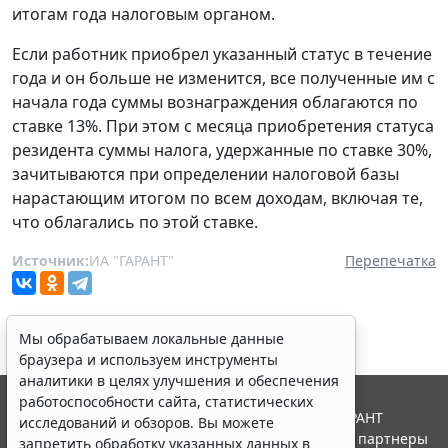
итогам года налоговым органом.
Если работник приобрел указанный статус в течение
года и он больше не изменится, все полученные им с
начала года суммы вознаграждения облагаются по
ставке 13%. При этом с месяца приобретения статуса
резидента суммы налога, удержанные по ставке 30%,
зачитываются при определении налоговой базы
нарастающим итогом по всем доходам, включая те,
что облагались по этой ставке.
Источник:
ИА "ГАРАНТ"
Перепечатка
Мы обрабатываем локальные данные
браузера и используем инструменты
аналитики в целях улучшения и обеспечения
работоспособности сайта, статистических
© ООО "НПП "ГАРАНТ-СЕРВИС", 2026. Система ГАРАНТ
исследований и обзоров. Вы можете
выпускается с 1990 года. Компания "Гарант" и ее партнеры
запретить обработку указанных данных в