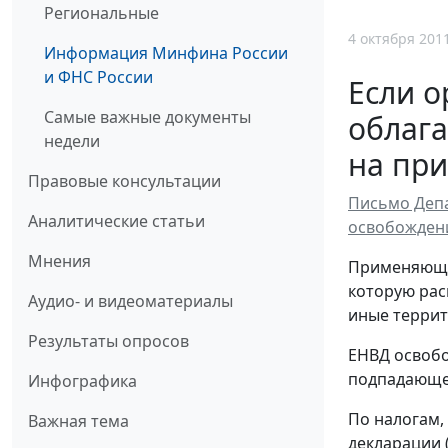
Региональные
4 октября 201
Информация Минфина России
и ФНС России
Если о
Самые важные документы
облага
недели
на пр
Правовые консультации
Письмо Депа
Аналитические статьи
освобождени
Мнения
Применяющие
которую рас
Аудио- и видеоматериалы
иные террит
Результаты опросов
ЕНВД освобо
подпадающе
Инфографика
По налогам,
Важная тема
декларации 