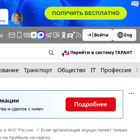
м
Войти
Eng
Перейти в систему ГАРАНТ
ование
Транспорт
Общество
IT
Профессия
П
 и ФНС России
Если организация осуществляет только
гу на прибыль не нужно