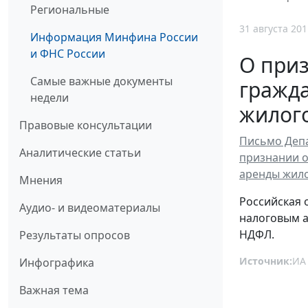
Региональные
31 августа 201
Информация Минфина России
и ФНС России
О при
Самые важные документы
гражда
недели
жилог
Правовые консультации
Письмо Депа
Аналитические статьи
признании о
аренды жил
Мнения
Российская 
Аудио- и видеоматериалы
налоговым а
НДФЛ.
Результаты опросов
Источник:
ИА
Инфографика
Важная тема