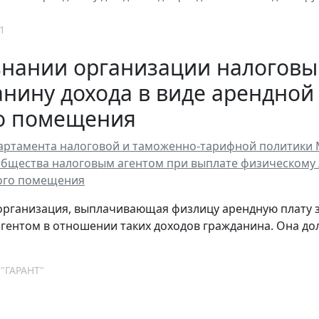
1
знании организации налоговы
нину дохода в виде арендной
о помещения
ртамента налоговой и таможенно-тарифной политики Мин
бщества налоговым агентом при выплате физическому л
ого помещения
организация, выплачивающая физлицу арендную плату з
гентом в отношении таких доходов гражданина. Она до
 "ГАРАНТ"