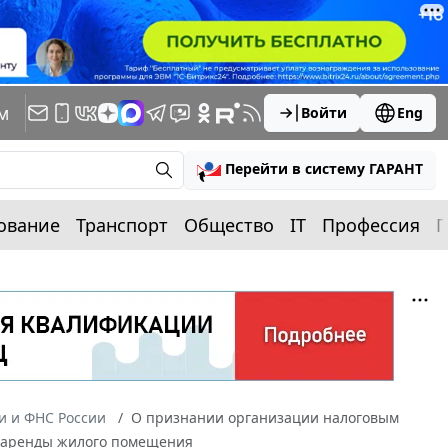
м
Войти
Eng
Перейти в систему ГАРАНТ
ование
Транспорт
Общество
IT
Профессия
П
 и ФНС России
О признании организации налоговым
у аренды жилого помещения