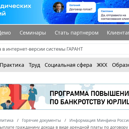
Демо
Семинары
Стать партнером
Клиента
Практика
Труд
Социальная сфера
ЖКХ
Образ
алитика
Горячие документы
Информация Минфина России
выплате гражданину дохода в виде арендной платы по договор