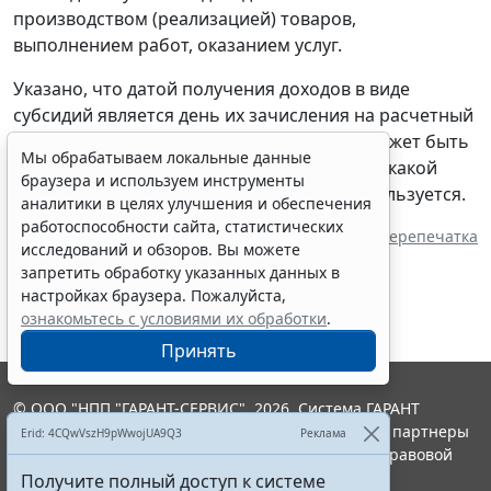
производством (реализацией) товаров,
выполнением работ, оказанием услуг.
Указано, что датой получения доходов в виде
субсидий является день их зачисления на расчетный
счет (в кассу) налогоплательщика. Иное может быть
Мы обрабатываем локальные данные
предусмотрено НК РФ. При этом не важно, какой
браузера и используем инструменты
метод признания доходов и расходов используется.
аналитики в целях улучшения и обеспечения
работоспособности сайта, статистических
Источник:
ИА "ГАРАНТ"
Перепечатка
исследований и обзоров. Вы можете
запретить обработку указанных данных в
настройках браузера. Пожалуйста,
ознакомьтесь с условиями их обработки
.
Принять
© ООО "НПП "ГАРАНТ-СЕРВИС", 2026. Система ГАРАНТ
выпускается с 1990 года. Компания "Гарант" и ее партнеры
Erid: 4CQwVszH9pWwojUA9Q3
Реклама
являются участниками Российской ассоциации правовой
информации ГАРАНТ.
Получите полный доступ к системе